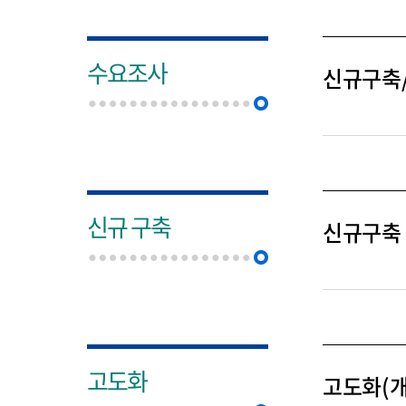
수요조사
신규 구축
신규구축
고도화