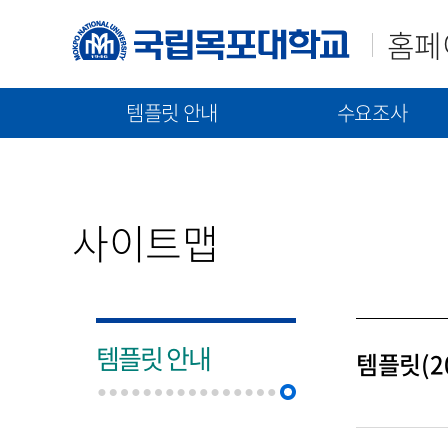
홈페
템플릿 안내
수요조사
매뉴얼(가이드)
템플릿(2023)
신규구축/고도화 수요조
템플릿(2021)
통합 매뉴얼
신규 구축 절차 안내
사이트맵
기능 매뉴얼
고도화 절차 안내
수요조사 문서 제출
템플릿 안내
템플릿(20