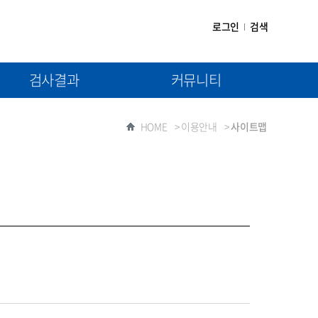
로그인
검색
검사결과
커뮤니티
(1차) 검사결과제출
공지사항
HOME
>
이용안내
>
사이트맵
(2차) 검사결과제출
자료실
질문과 답변