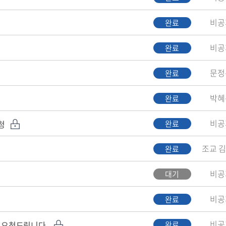
비공
완료
비공
완료
문정
완료
박혜
완료
비공
청
완료
조교 
완료
비공
대기
비공
완료
비공
 요청드립니다.
완료