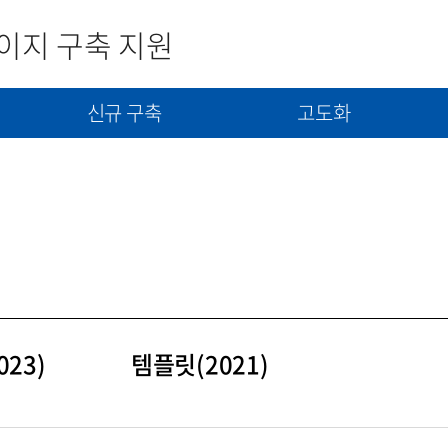
이지 구축 지원
신규 구축
고도화
사
신규구축 신청서 제출
고도화(개선) 신청서 제출
콘텐츠(자료) 제출
23)
템플릿(2021)